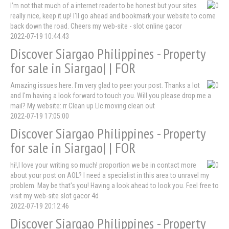
I’m not that much of a internet reader to be honest but your sites
really nice, keep it up! I'll go ahead and bookmark your website to come
back down the road. Cheers my web-site - slot online gacor
2022-07-19 10:44:43
Discover Siargao Philippines - Property
for sale in Siargao| | FOR
Amazing issues here. I'm very glad to peer your post. Thanks a lot
and I'm having a look forward to touch you. Will you please drop me a
mail? My website: rr Clean up Llc moving clean out
2022-07-19 17:05:00
Discover Siargao Philippines - Property
for sale in Siargao| | FOR
hi!,I love your writing so much! proportion we be in contact more
about your post on AOL? I need a specialist in this area to unravel my
problem. May be that's you! Having a look ahead to look you. Feel free to
visit my web-site slot gacor 4d
2022-07-19 20:12:46
Discover Siargao Philippines - Property