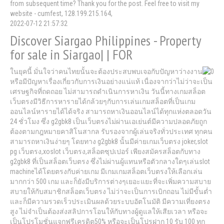
from subsequent time? Thank you for the post. Feel free to visit my
website - cumfest, 128.199.215.164,
2022-07-12 21:57:32
Discover Siargao Philippines - Property
for sale in Siargao| | FOR
ในยุคนี้ มั่นใจว่าคนไทยนั้นจะต้องประสบพบเจอกับปัญหาว่างงาน
หรือมีปัญหาเรื่องเกี่ยวกับการเงินอย่างแน่แท้ เนื่องจากว่าไม่ว่าจะเป็น
เศรษฐกิจที่ถดถอย ไม่สามารถดำเนินการหาเงิน วันนี้ทางเกมสล็อต
เว็บตรงมีวิธีการหารายได้กล้วยๆกับการเล่นเกมสล็อตที่เป็นเกม
ออนไลน์หารายได้ได้จริง สามารถหาเงินออนไลน์ได้ทุกแห่งตลอดวัน
24 ชั่วโมง ซึ่ง g2gbk8 เป็นเว็บตรงไม่ผ่านเอเย่นต์มีความปลอดภัยถูก
ต้องตามกฎหมายคาสิโนสากล รับรองจากผู้เล่นจริงทั่วประเทศ ทุกคน
สามารถหาเงินง่ายๆ โดยทาง g2gbk8 นั้นมีค่ายเกมเว็บตรง joker,slot
pg เว็บตรง,xoslot เว็บตรง,สล็อตซุปเปอร์ เพียงสมัครสล็อตกับทาง
g2gbk8 ที่เป็นสล็อตเว็บตรง ซึ่งไม่ผ่านผู้แทนหรือตัวกลางใดๆเล่นslot
machineได้โดยตรงกับค่ายเกม มีเกมเกมสล็อตเว็บตรงให้เลือกเล่น
มากกว่า 500 เกม และก็ยังมีบริการต่างๆเยอะแยะที่จะเพิ่มความสบาย
สบายให้กับสมาชิกสล็อตเว็บตรง ไม่ว่าจะเป็นการเบิกถอน ไม่มีขั้นต่ำ
และก็มีความรวดเร็วประเมินผลด้วยระบบอัตโนมัติ มีความเที่ยงตรง
สูง ไม่จำเป็นต้องส่งสลิปการโอนให้กับทางผู้ดูแลให้เสียเวลา หรือจะ
เป็นโปรโมชั่นแจกฟรีเครดิต50% หรือจะเป็นโปรฝาก 10 รับ 100 ทุก