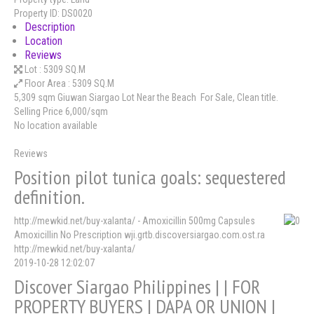
Property ID:
DS0020
Description
Location
Reviews
Lot :
5309 SQ.M
Floor Area :
5309 SQ.M
5,309 sqm Giuwan Siargao Lot Near the Beach For Sale, Clean title.
Selling Price 6,000/sqm
No location available
Reviews
Position pilot tunica goals: sequestered
definition.
http://mewkid.net/buy-xalanta/ - Amoxicillin 500mg Capsules
Amoxicillin No Prescription wji.grtb.discoversiargao.com.ost.ra
http://mewkid.net/buy-xalanta/
2019-10-28 12:02:07
Discover Siargao Philippines | | FOR
PROPERTY BUYERS | DAPA OR UNION |