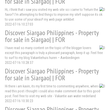
for sale in Siargao| | FOR
Hi, i think that i saw you visited my web site so i came to ?return the
favor?.I'm attempting to find things to improve my site!I suppose its ok
to use some of your ideas!! my web page antikbet
2022-07-16 10:27:03
Discover Siargao Philippines - Property
for sale in Siargao| | FOR
I have read so many content on the topic of the blogger lovers
except this paragraph is truly a pleasant paragraph, keep it up. Feel free
to surf to my blog Vakantiehuis huren – Aanbiedingen
2022-07-16 10:28:37
Discover Siargao Philippines - Property
for sale in Siargao| | FOR
Hi there i am kavin, its my first time to commenting anywhere, when i
read this post i thought i could also make comment due to this good
post. Feel free to visit my web site - Vakantie aan water nederland
2022-07-16 10:30:23
Discover Siargao Philippines - Property