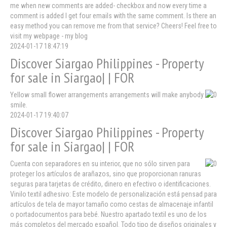
me when new comments are added- checkbox and now every time a
comment is added I get four emails with the same comment. Is there an
easy method you can remove me from that service? Cheers! Feel free to
visit my webpage - my blog
2024-01-17 18:47:19
Discover Siargao Philippines - Property
for sale in Siargao| | FOR
Yellow small flower arrangements arrangements will make anybody
smile.
2024-01-17 19:40:07
Discover Siargao Philippines - Property
for sale in Siargao| | FOR
Cuenta con separadores en su interior, que no sólo sirven para
proteger los artículos de arañazos, sino que proporcionan ranuras
seguras para tarjetas de crédito, dinero en efectivo o identificaciones.
Vinilo textil adhesivo: Este modelo de personalización está pensad para
artículos de tela de mayor tamaño como cestas de almacenaje infantil
o portadocumentos para bebé. Nuestro apartado textil es uno de los
más completos del mercado español. Todo tipo de diseños originales y