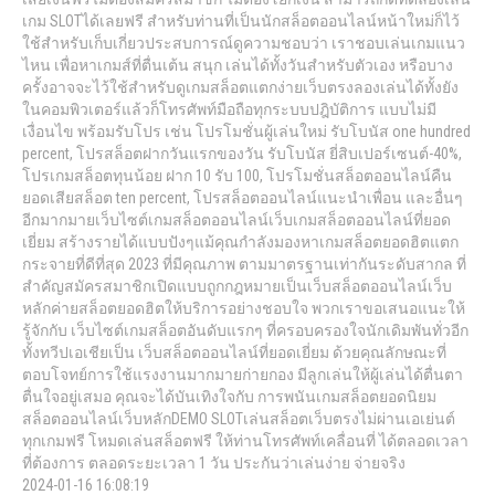
เกม SLOTได้เลยฟรี สำหรับท่านที่เป็นนักสล็อตออนไลน์หน้าใหม่ก็ไว้
ใช้สำหรับเก็บเกี่ยวประสบการณ์ดูความชอบว่า เราชอบเล่นเกมแนว
ไหน เพื่อหาเกมส์ที่ตื่นเต้น สนุก เล่นได้ทั้งวันสำหรับตัวเอง หรือบาง
ครั้งอาจจะไว้ใช้สำหรับดูเกมสล็อตแตกง่ายเว็บตรงลองเล่นได้ทั้งยัง
ในคอมพิวเตอร์แล้วก็โทรศัพท์มือถือทุกระบบปฎิบัติการ แบบไม่มี
เงื่อนไข พร้อมรับโปร เช่น โปรโมชั่นผู้เล่นใหม่ รับโบนัส one hundred
percent, โปรสล็อตฝากวันแรกของวัน รับโบนัส ยี่สิบเปอร์เซนต์-40%,
โปรเกมสล็อตทุนน้อย ฝาก 10 รับ 100, โปรโมชั่นสล็อตออนไลน์คืน
ยอดเสียสล็อต ten percent, โปรสล็อตออนไลน์แนะนำเพื่อน และอื่นๆ
อีกมากมายเว็บไซต์เกมสล็อตออนไลน์เว็บเกมสล็อตออนไลน์ที่ยอด
เยี่ยม สร้างรายได้แบบปังๆแม้คุณกำลังมองหาเกมสล็อตยอดฮิตแตก
กระจายที่ดีที่สุด 2023 ที่มีคุณภาพ ตามมาตรฐานเท่ากันระดับสากล ที่
สำคัญสมัครสมาชิกเปิดแบบถูกกฎหมายเป็นเว็บสล็อตออนไลน์เว็บ
หลักค่ายสล็อตยอดฮิตให้บริการอย่างชอบใจ พวกเราขอเสนอแนะให้
รู้จักกับ เว็บไซต์เกมสล็อตอันดับแรกๆ ที่ครอบครองใจนักเดิมพันทั่วอีก
ทั้งทวีปเอเชียเป็น เว็บสล็อตออนไลน์ที่ยอดเยี่ยม ด้วยคุณลักษณะที่
ตอบโจทย์การใช้แรงงานมากมายก่ายกอง มีลูกเล่นให้ผู้เล่นได้ตื่นตา
ตื่นใจอยู่เสมอ คุณจะได้บันเทิงใจกับ การพนันเกมสล็อตยอดนิยม
สล็อตออนไลน์เว็บหลักDEMO SLOTเล่นสล็อตเว็บตรงไม่ผ่านเอเย่นต์
ทุกเกมฟรี โหมดเล่นสล็อตฟรี ให้ท่านโทรศัพท์เคลื่อนที่ ได้ตลอดเวลา
ที่ต้องการ ตลอดระยะเวลา 1 วัน ประกันว่าเล่นง่าย จ่ายจริง
2024-01-16 16:08:19