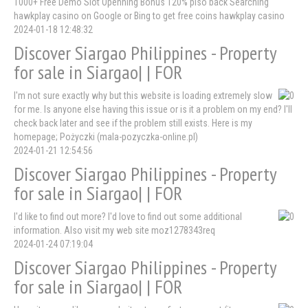
1000+ Free Demo Slot Openning Bonus 120% piso back Searching
hawkplay casino on Google or Bing to get free coins hawkplay casino
2024-01-18 12:48:32
Discover Siargao Philippines - Property
for sale in Siargao| | FOR
I'm not sure exactly why but this website is loading extremely slow
for me. Is anyone else having this issue or is it a problem on my end? I'll
check back later and see if the problem still exists. Here is my
homepage; Pożyczki (mala-pozyczka-online.pl)
2024-01-21 12:54:56
Discover Siargao Philippines - Property
for sale in Siargao| | FOR
I'd like to find out more? I'd love to find out some additional
information. Also visit my web site moz1278343req
2024-01-24 07:19:04
Discover Siargao Philippines - Property
for sale in Siargao| | FOR