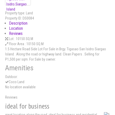
Property type:
Land
Property ID:
DS0084
Description
Location
Reviews
Lot :
10150 SQ.M
Floor Area :
10150 SQ.M
1.5 Hectare Road Side Lot For Sale in Brgy. Tigasao San Isidro Siargao
Island . Along the road or highway land. Clean Papers . Selling for
P1,500 per sqm. For Sale by owner.
Amenities
Outdoor:
Coco Land
No location available
Reviews
ideal for business
great location along the road. ideal for business and residential .