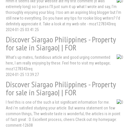
Hmm it seems like your website ate my first comment (it was
extremely long) so I guess I'll just sum it up what I wrote and say, I'm
thoroughly enjoying your blog. I too am an aspiring blog blogger but I'm
still new to everything. Do you have any tips for rookie blog writers? I'd
definitely appreciate it. Take a look at my web-site - moz1278343req
2024-01-25 03:41:25
Discover Siargao Philippines - Property
for sale in Siargao| | FOR
What's up mates, fastidious article and good urging commented
here, I am really enjoying by these. Feel free to visit my webpage;
moz1278343req
2024-01-25 13:39:27
Discover Siargao Philippines - Property
for sale in Siargao| | FOR
I feel this is one of the such a lot significant information for me.
And i'm satisfied studying your article. But wanna statement on few
common things, The website taste is wonderful, the articles is in point
of fact great : D. Excellent process, cheers Check out my homepage:
comment-12608