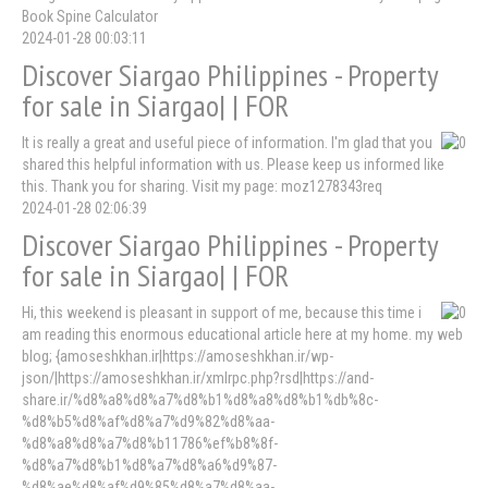
Book Spine Calculator
2024-01-28 00:03:11
Discover Siargao Philippines - Property
for sale in Siargao| | FOR
It is really a great and useful piece of information. I'm glad that you
shared this helpful information with us. Please keep us informed like
this. Thank you for sharing. Visit my page: moz1278343req
2024-01-28 02:06:39
Discover Siargao Philippines - Property
for sale in Siargao| | FOR
Hi, this weekend is pleasant in support of me, because this time i
am reading this enormous educational article here at my home. my web
blog; {amoseshkhan.ir|https://amoseshkhan.ir/wp-
json/|https://amoseshkhan.ir/xmlrpc.php?rsd|https://and-
share.ir/%d8%a8%d8%a7%d8%b1%d8%a8%d8%b1%db%8c-
%d8%b5%d8%af%d8%a7%d9%82%d8%aa-
%d8%a8%d8%a7%d8%b11786%ef%b8%8f-
%d8%a7%d8%b1%d8%a7%d8%a6%d9%87-
%d8%ae%d8%af%d9%85%d8%a7%d8%aa-