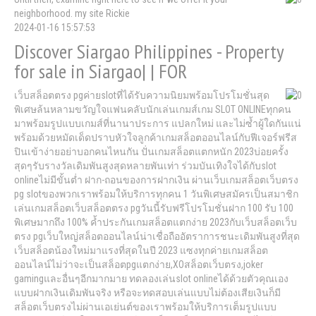
neighborhood. my site Rickie
2024-01-16 15:57:53
Discover Siargao Philippines - Property
for sale in Siargao| | FOR
เว็บสล็อตตรง pgค่ายslotที่ได้รับความนิยมพร้อมโปรโมชั่นสุด
พิเศษล้นหลามขวัญใจแฟนคลับนักเล่นเกมส์เกม SLOT ONLINEทุกคน
มาพร้อมรูปแบบเกมส์ที่นานาประการ แปลกใหม่ และไม่ซ้ำผู้ใดกันแน่
พร้อมด้วยหมัดเด็ดปราบหัวใจลูกค้าเกมสล็อตออนไลน์กับฟีเจอร์ฟรีส
ปินเข้าง่ายอย่าบอกคนไหนกัน ปั่นเกมสล็อตแตกหนัก 2023บ่อยครั้ง
สุดๆรับรางวัลเดิมพันสูงสุดหลายพันเท่า ร่วมบันเทิงใจได้กับslot
onlineไม่มีขั้นต่ำ ฝาก-ถอนของการฝากเงิน ผ่านเว็บเกมสล็อตเว็บตรง
pg slotของพวกเราพร้อมให้บริการทุกคน 1 วันพิเศษสมัครเป็นสมาชิก
เล่นเกมสล็อตเว็บสล็อตตรง pgวันนี้รับฟรีโปรโมชั่นฝาก 100 รับ 100
พิเศษมากถึง 100% ค้ำประกันเกมสล็อตแตกง่าย 2023กับเว็บสล็อตเว็บ
ตรง pgเว็บใหญ่สล็อตออนไลน์น่าเชื่อถืออัตราการชนะเดิมพันสูงที่สุด
เว็บสล็อตน้องใหม่มาแรงที่สุดในปี 2023 แซงทุกค่ายเกมสล็อต
ออนไลน์ไม่ว่าจะเป็นสล็อตpgแตกง่าย,XOสล็อตเว็บตรง,joker
gamingและอื่นๆอีกมากมาย ทดลองเล่นslot onlineได้ด้วยตัวคุณเอง
แบบฝากเงินเดิมพันจริง หรือจะทดสอบเล่นแบบไม่ต้องเสียเงินก็มี
สล็อตเว็บตรงไม่ผ่านเอเย่นต์ของเราพร้อมให้บริการเต็มรูปแบบ