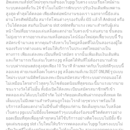
อัพเดทเกมส์slotใหม่ๆทุกเกมส์ของเว็บpgเว็บตรง แบบเรียลไทม์ผ่าน
ระบบตลอดทั้งวัน 24 ชั่วโมงไม่มีการพักเบรก ปรับเงินเดิมพันเพดาน
สูงสุด-ต่ำสุดได้ตลอด เพียงติดต่อพนักงานของเรา นอกจากนี้ยังเล่น
ผ่านโทรศัพท์มือถือ สมาร์ทโฟนต่างๆรองรับทั้ง iOS แล้วก็ Android หรือ
เว็บได้ตลอด สมกับเป็นค่าย slot onlineที่มาแรง เหมาะสำหรับผู้เล่น
หน้าใหม่ที่อยากลองเล่นสล็อตแตกง่ายเว็บตรงเข้าเล่นสบาย ขั้นตอน
ไม่ยุ่งยาก หากอยากเล่นเกมสล็อตออนไลน์น้องใหม่สุดเฟี้ยวแบบนี้ รีบ
สมัครเข้ามาเลย หากคุณกำลังหาเว็บใหญ่สล็อตที่ไม่เป็นสองรองผู้ใด
ของจริงจากต่างแดน พร้อมให้บริการในประเทศไทยอย่างเป็น
ทางการ เพียงแต่ลงทะเบียนที่หน้าสมัคร จากนั้นเพิ่มเติมเงินเดิมพัน
และก็สามารถเริ่มเล่นเว็บตรง pg สล็อตได้ทันทีไม่ต้องรอนานด้วย
ระบบฝากถอนautoสูงสุดเพียง 10 วินาที ห้ามพลาดกับเว็บslotดีๆแบบนี้
ลองเลย ค่ายเกมสล็อตเว็บตรง pg สล็อตเกมส์เกม SLOT ONLINEรูปแบบ
ใหม่ระบบสามมิติพร้อมลงทะเบียนสมัครสมาชิกระบบฝากถอนออโต้
ไม่เหมือนใครฝากไวสุดๆเว็บไซต์ยอดนิยมที่สุดขณะนี้มาแรงมากมาย
ชนะรางวัลได้ไม่อั้น ทั้งยังเปิดให้ลงทะเบียนสมัครสมาชิกฟรีเข้า
ทดลองเล่นได้แบบไม่มีจำกัด ไม่จำกัดยอดเดิมพันฝากถอนทั้งหมด จัด
เต็มแบบไม่มีเพดานสำหรับคนถูกใจอะไรกล้วยๆพวกเราพร้อมให้
บริการสล็อตแตกง่ายไม่มีขั้นต่ำที่สุดแก่ท่าน จัดเต็มทุกเกมเว็บสล็อต
เว็บตรง pgแบบไม่มียั้งแจ็คพอตรัวๆแบบต้องร้องขอชีวิตคัดสรรอย่าง
ยอดเยี่ยมที่สุดเพื่อลูกค้าทุกคนได้ใช้บริการอย่างติดใจแบบไม่มียั้ง ซึ่ง
จุดเด่นของpg slot เว็บใหม่ให้บริการทดลองเล่นเว็บpgเว็บตรงแบบไม่
เสียเงินฟรีไม่ต้องสมัครสมาชิก ไม่ต้องโยกเงิน สามารถกดทดลองเล่น