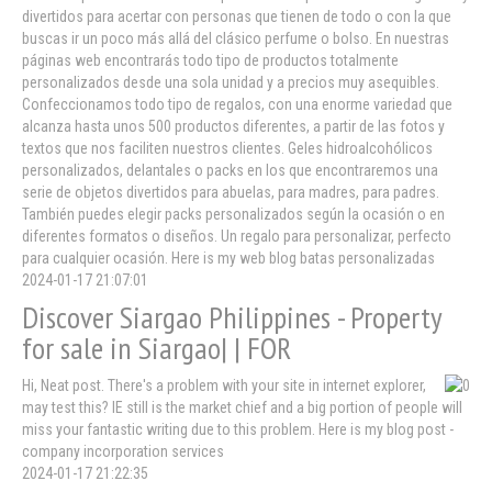
divertidos para acertar con personas que tienen de todo o con la que
buscas ir un poco más allá del clásico perfume o bolso. En nuestras
páginas web encontrarás todo tipo de productos totalmente
personalizados desde una sola unidad y a precios muy asequibles.
Confeccionamos todo tipo de regalos, con una enorme variedad que
alcanza hasta unos 500 productos diferentes, a partir de las fotos y
textos que nos faciliten nuestros clientes. Geles hidroalcohólicos
personalizados, delantales o packs en los que encontraremos una
serie de objetos divertidos para abuelas, para madres, para padres.
También puedes elegir packs personalizados según la ocasión o en
diferentes formatos o diseños. Un regalo para personalizar, perfecto
para cualquier ocasión. Here is my web blog batas personalizadas
2024-01-17 21:07:01
Discover Siargao Philippines - Property
for sale in Siargao| | FOR
Hi, Neat post. There's a problem with your site in internet explorer,
may test this? IE still is the market chief and a big portion of people will
miss your fantastic writing due to this problem. Here is my blog post -
company incorporation services
2024-01-17 21:22:35